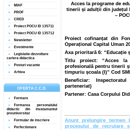
Acces la programe de edu
MIAF
tinerii și adulții din județu
PROF
– POCU
CRED
Proiect POCU ID 135711
Proiect POCU ID 135712
Proiect cofinanțat din Fo
Newsletter
Operațional Capital Uman 2
Evenimente
Axa prioritară 6: “Educație
Legislatie-dezvoltare
cariera didactica
Titlu proiect: “Acces l
Posturi vacante
profesională pentru tinerii ș
timpuriu școala (I)” Cod SM
Arhiva
Beneficiar: Inspectorat
parteneriat)
OFERTA C.C.D.
Partener: Casa Corpului Did
Formare
Formarea personalului
didactic din invatamantul
preuniversitar
Anunț prelungire termen 
Formular de inscriere
procesului de recrutare și
Perfectionare