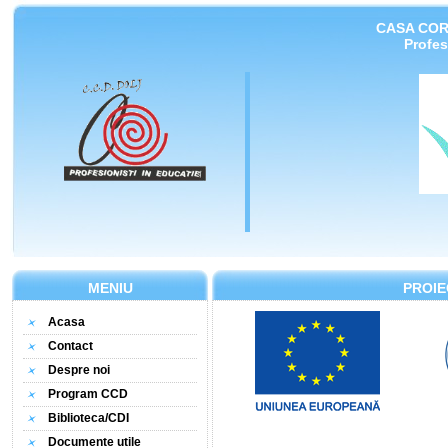
CASA COR
Profes
MENIU
PROIE
Acasa
Contact
Despre noi
Program CCD
Biblioteca/CDI
Documente utile