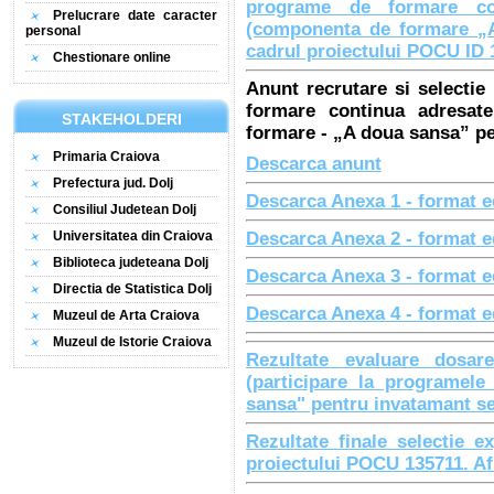
programe de formare con
Prelucrare date caracter
(componenta de formare „A
personal
cadrul proiectului POCU ID 
Chestionare online
Anunt recrutare si selectie
formare continua adresat
STAKEHOLDERI
formare - „A doua sansa” pe
Primaria Craiova
Descarca anunt
Prefectura jud. Dolj
Descarca Anexa 1 - format ed
Consiliul Judetean Dolj
Universitatea din Craiova
Descarca Anexa 2 - format ed
Biblioteca judeteana Dolj
Descarca Anexa 3 - format ed
Directia de Statistica Dolj
Descarca Anexa 4 - format ed
Muzeul de Arta Craiova
Muzeul de Istorie Craiova
Rezultate evaluare dosar
(participare la programe
sansa" pentru invatamant se
Rezultate finale selectie 
proiectului POCU 135711. Afi