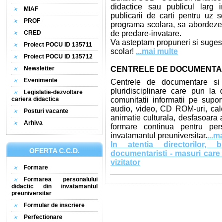
didactice sau publicul larg i
MIAF
publicarii de carti pentru uz s
PROF
programa scolara, sa abordeze 
CRED
de predare-invatare.
Va asteptam propuneri si sugesti
Proiect POCU ID 135711
scolar!
...mai multe
Proiect POCU ID 135712
Newsletter
CENTRELE DE DOCUMENTA
Evenimente
Centrele de documentare si 
pluridisciplinare care pun la d
Legislatie-dezvoltare
cariera didactica
comunitatii informatii pe suport
audio, video, CD ROM-uri, calc
Posturi vacante
animatie culturala, desfasoara a
Arhiva
formare continua pentru pers
invatamantul preuniversitar.
...m
In atentia directorilor, b
OFERTA C.C.D.
documentaristi - masuri care 
vizitator
Formare
Formarea personalului
didactic din invatamantul
preuniversitar
Formular de inscriere
Perfectionare