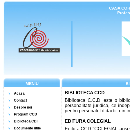
CASA COR
Profes
MENIU
B
BIBLIOTECA CCD
Acasa
Biblioteca C.C.D. este o biblio
Contact
personalitate juridica, ce inde
Despre noi
pentru personalul didactic din i
Program CCD
EDITURA COLEGIAL
Biblioteca/CDI
Documente utile
Editura CCD "COLEGIAL lanseaz